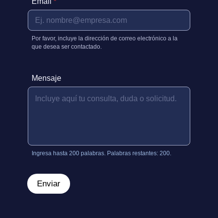
Email
*
Por favor, incluye la dirección de correo electrónico a la
que desea ser contactado.
Mensaje
E
m
a
i
l
M
e
n
s
Ingresa hasta 200 palabras. Palabras restantes: 200.
a
j
e
Enviar
M
e
n