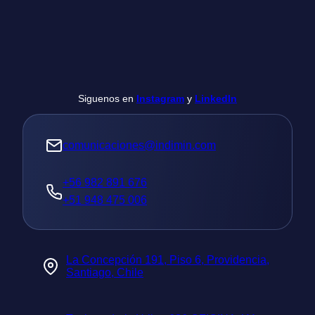
s
a
j
e
Siguenos en
Instagram
y
LinkedIn
comunicaciones@indimin.com
+56 982 891 676
+51 948 475 006
La Concepción 191, Piso 6, Providencia,
Santiago, Chile